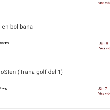
Visa vid
 en bollbana
Järn 8
NDBERG
Visa vi
oSten (Träna golf del 1)
Järn 7
dberg
Visa vid