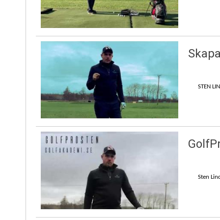
Skapa
STEN LI
GolfPr
Sten Lin