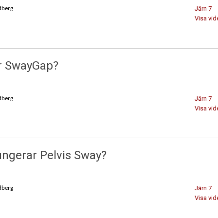
Järn 7
dberg
Visa vid
r SwayGap?
Järn 7
dberg
Visa vid
ungerar Pelvis Sway?
Järn 7
dberg
Visa vid