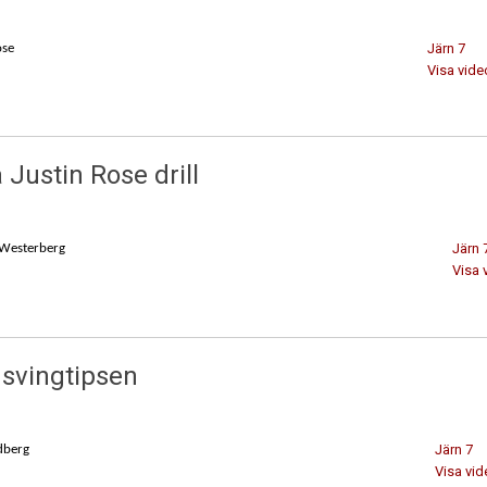
Järn 7
ose
Visa vide
 Justin Rose drill
Järn 
Westerberg
Visa 
 svingtipsen
Järn 7
dberg
Visa vid