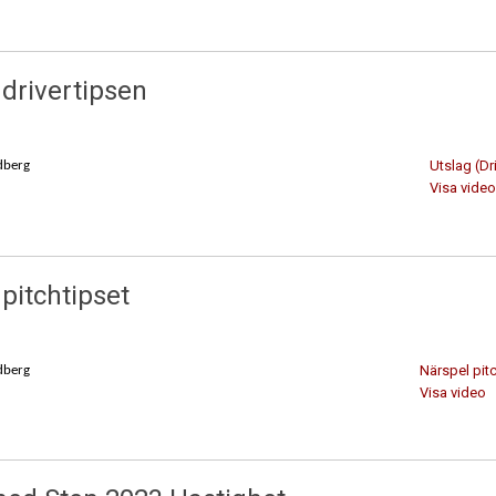
 drivertipsen
Utslag (Dr
dberg
Visa vide
pitchtipset
Närspel pit
dberg
Visa video