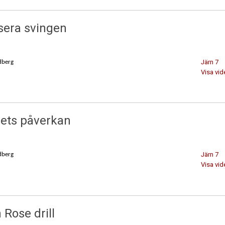
sera svingen
Järn 7
dberg
Visa vid
ets påverkan
Järn 7
dberg
Visa vid
 Rose drill