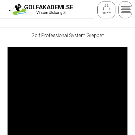
Hoppa
GOLFAKADEMI.SE
till
- Vi som älskar golf -
Logga in
huvudinnehåll
Golf Professional System Greppet