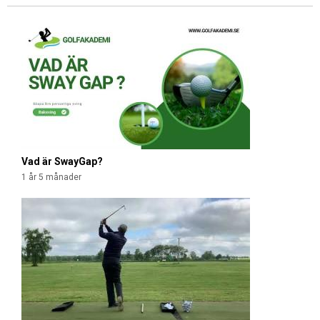
S
i
d
o
r
Vad är SwayGap?
1 år 5 månader