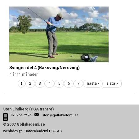
Svingen del 4 (Baksving/Nersving)
4 år 11 månader
2
3
4
5
6
7
nästa ›
sista »
1
Sten Lindberg (PGA tränare)
sten@golfakademi.se
0709 54 79 96
© 2007 Golfakademi.se
webbdesign: DatorAkademi HBG AB