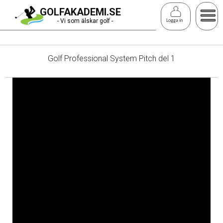
Hoppa
GOLFAKADEMI.SE
till
- Vi som älskar golf -
Logga in
huvudinnehåll
Golf Professional System Pitch del 1