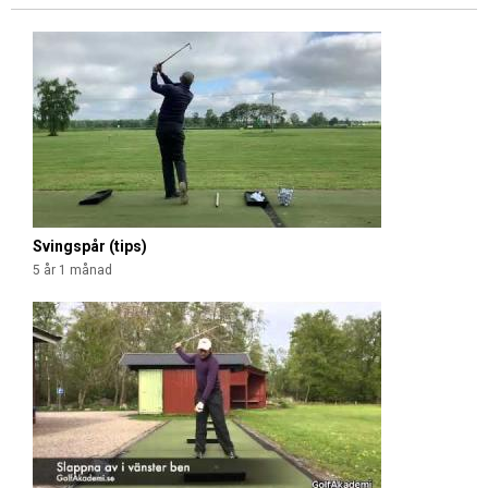
S
i
d
o
r
Svingspår (tips)
5 år 1 månad