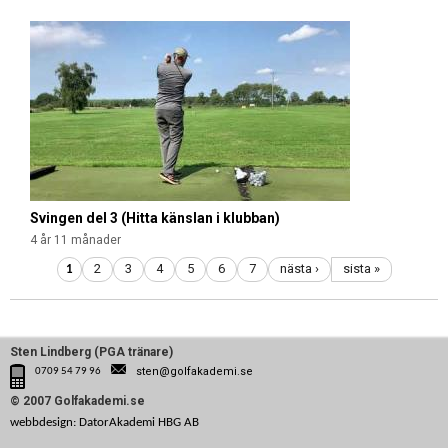
Svingen del 3 (Hitta känslan i klubban)
4 år 11 månader
2
3
4
5
6
7
nästa ›
sista »
1
Sten Lindberg (PGA tränare)
sten@golfakademi.se
0709 54 79 96
© 2007 Golfakademi.se
webbdesign: DatorAkademi HBG AB