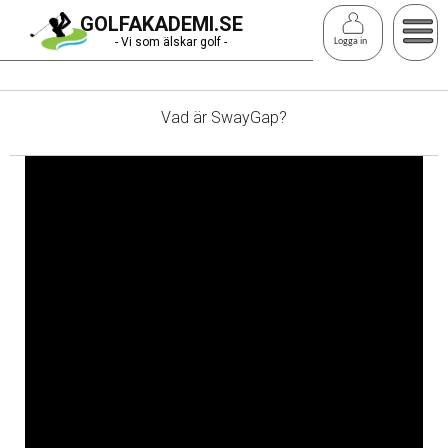
Hoppa
GOLFAKADEMI.SE
till
- Vi som älskar golf -
Logga in
huvudinnehåll
Vad är SwayGap?