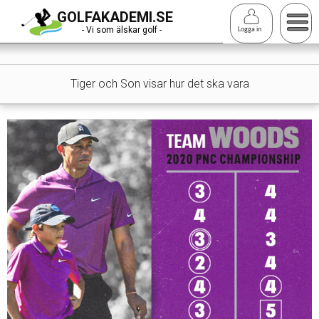
Hoppa
GOLFAKADEMI.SE
till
- Vi som älskar golf -
Logga in
huvudinnehåll
Tiger och Son visar hur det ska vara