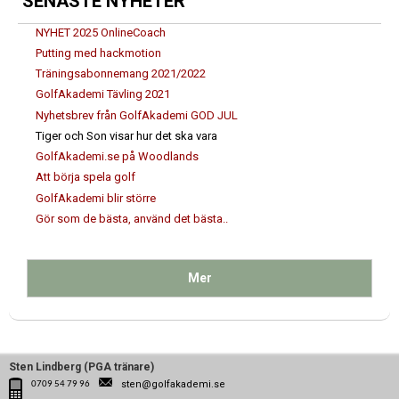
SENASTE NYHETER
NYHET 2025 OnlineCoach
Putting med hackmotion
Träningsabonnemang 2021/2022
GolfAkademi Tävling 2021
Nyhetsbrev från GolfAkademi GOD JUL
Tiger och Son visar hur det ska vara
GolfAkademi.se på Woodlands
Att börja spela golf
GolfAkademi blir större
Gör som de bästa, använd det bästa..
Mer
Sten Lindberg (PGA tränare)
sten@golfakademi.se
0709 54 79 96