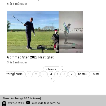
6 år 6 månader
Golf med Sten 2023 Hastighet
3 år 2 månader
« första
‹
föregående
1
2
3
4
6
7
nästa ›
sista
5
»
Sten Lindberg (PGA tränare)
sten@golfakademi.se
0709 54 79 96