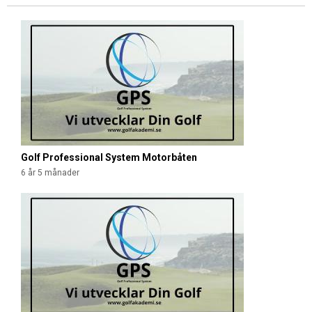
S
i
d
o
r
Golf Professional System Motorbåten
6 år 5 månader