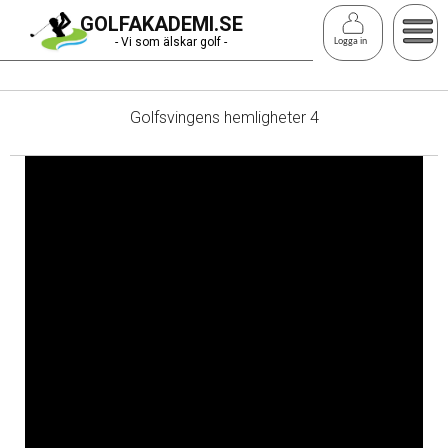
Hoppa
GOLFAKADEMI.SE
till
- Vi som älskar golf -
Logga in
huvudinnehåll
Golfsvingens hemligheter 4