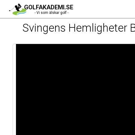
GOLFAKADEMI.SE
- Vi som älskar golf -
Svingens Hemligheter 